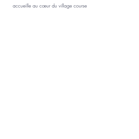
accueille au cœur du village course
dans des tentes montées par
l’organisation, déjà équipées et prêtes à
l’emploi.
Pas de stress, pas de montage : vous
posez vos bagages et profitez
directement du week-end. Confort,
proximité, ambiance Ultra Raid… tout est
pensé pour que vous viviez votre épreuve
dans les meilleures conditions !
Inscrivez-vous à notre
Newsletter