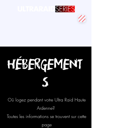
Hébergement
s
Oû logez pendant votre Ultra Raid Haute
Ardenne?
Toutes les informations se trouvent sur cette
page