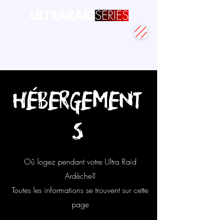
Hébergement
s
Oû logez pendant votre Ultra Raid
Ardèche?
Toutes les informations se trouvent sur cette
page